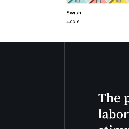
Ajouter Au Panier
Ajouter Au Panier
Swish
4.00
€
The p
labor