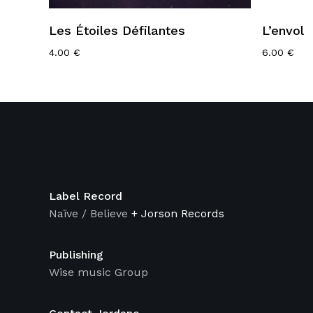
Ajouter Au Panier
Les Étoiles Défilantes
L’envol
4.00
€
6.00
€
Label Record
Naïve / Believe
+ Jorson Records
Publishing
Wise music Group