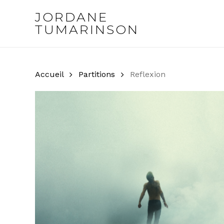
Skip
JORDANE
to
TUMARINSON
main
content
Accueil
Partitions
Reflexion