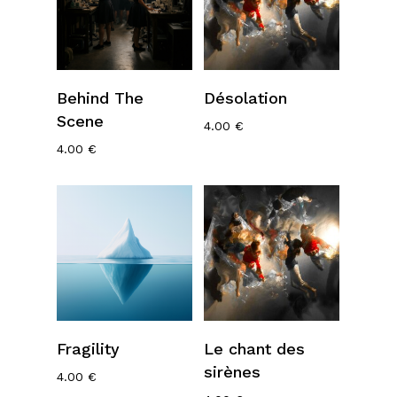
Ajouter Au
Ajouter Au
Behind The
Désolation
Panier
Panier
Scene
4.00
€
4.00
€
Ajouter Au
Ajouter Au
Fragility
Le chant des
Panier
Panier
sirènes
4.00
€