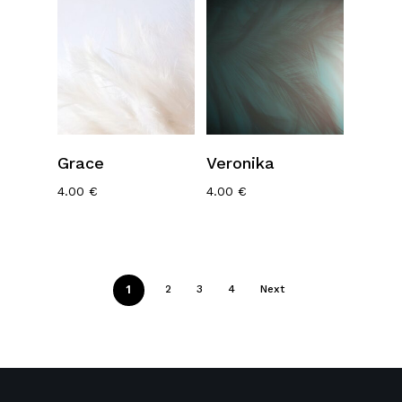
Ajouter Au
Ajouter Au
Grace
Veronika
Panier
Panier
4.00
€
4.00
€
1
2
3
4
Next