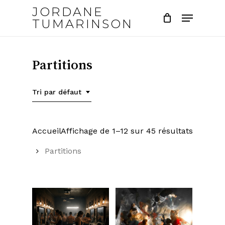
Skip
JORDANE
Menu
to
TUMARINSON
main
Close
content
Menu
Partitions
Tri par défaut
Accueil
Affichage de 1–12 sur 45 résultats
Partitions