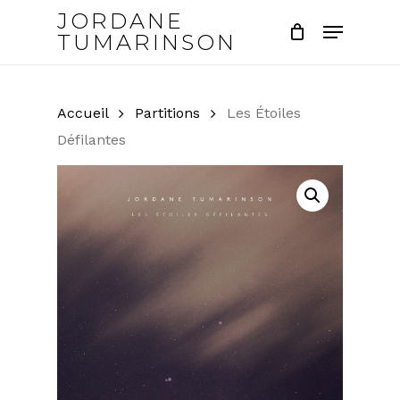
Skip
JORDANE
Menu
to
TUMARINSON
main
Close
content
Menu
Accueil
Partitions
Les Étoiles
Défilantes