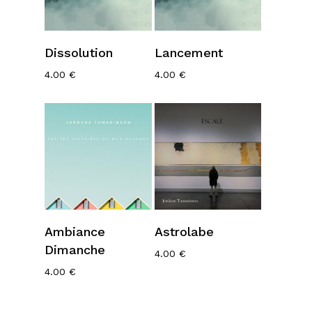
Ajouter Au
Ajouter Au
Dissolution
Lancement
Panier
Panier
4.00
€
4.00
€
Ajouter Au
Ajouter Au
Ambiance
Astrolabe
Panier
Panier
Dimanche
4.00
€
4.00
€