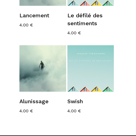
Ajouter Au
Ajouter Au
Lancement
Le défilé des
Panier
Panier
sentiments
4.00
€
4.00
€
Ajouter Au
Ajouter Au
Alunissage
Swish
Panier
Panier
4.00
€
4.00
€